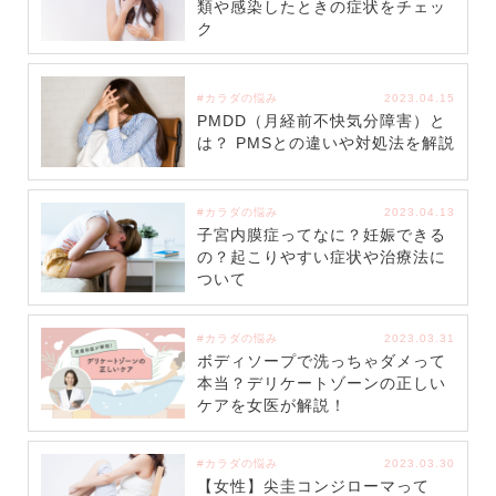
類や感染したときの症状をチェッ
ク
#カラダの悩み
2023.04.15
PMDD（月経前不快気分障害）と
は？ PMSとの違いや対処法を解説
#カラダの悩み
2023.04.13
子宮内膜症ってなに？妊娠できる
の？起こりやすい症状や治療法に
ついて
#カラダの悩み
2023.03.31
ボディソープで洗っちゃダメって
本当？デリケートゾーンの正しい
ケアを女医が解説！
#カラダの悩み
2023.03.30
【女性】尖圭コンジローマって