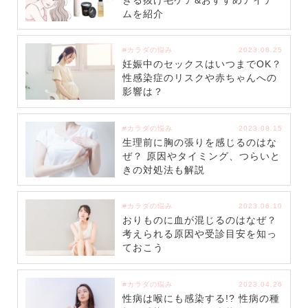
ムを紹介
#カラダの悩み
2023.08.25
妊娠中のセックスはいつまでOK？
性感染症のリスクや赤ちゃんへの
影響は？
#カラダの悩み
2023.08.15
生理前に胸の張りを感じるのはな
ぜ？ 原因やタイミング、つらいと
きの対処法も解説
#カラダの悩み
2023.06.10
おりものに血が混じるのはなぜ？
考えられる原因や受診目安を知っ
ておこう
#カラダの悩み
2023.04.26
性病は喉にも感染する!? 性病の種