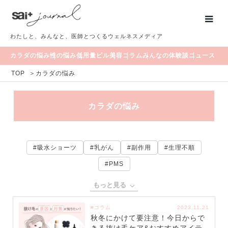
わたしと、みんなと、医師とつくるウェルネスメディア
カラダの悩み
性の悩み
低用量ピル
美容
コラム
みんなの体験談
ニュース
TOP
＞
カラダの悩み
カラダの悩み
#吸水ショーツ
#乳がん
#副作用
#生理不順
#PMS
もっと見る
#コラム
2023.11.21
秋冬にかけて要注意！今日からで
きる抜け毛ケア&おすすめアイテ