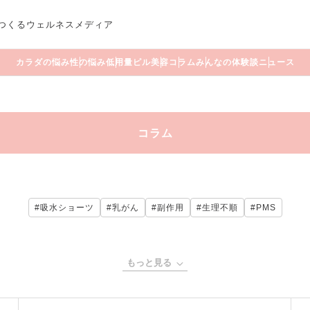
つくるウェルネスメディア
カラダの悩み
性の悩み
低用量ピル
美容
コラム
みんなの体験談
ニュース
コラム
#吸水ショーツ
#乳がん
#副作用
#生理不順
#PMS
もっと見る