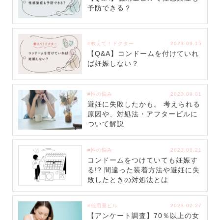
予防できる？
#教えて！ドクター
2023.09.15
【Q&A】コンドームを付けていれ
ば妊娠しない？
#性の悩み
2023.09.01
避妊に失敗したかも。 考えられる
原因や、対処法・アフターピルに
ついて解説
#性の悩み
2023.08.21
コンドームをつけていても妊娠す
る!? 間違った装着方法や避妊に失
敗したときの対処法とは
#低用量ピル
2023.02.27
【アンケート調査】70％以上の女