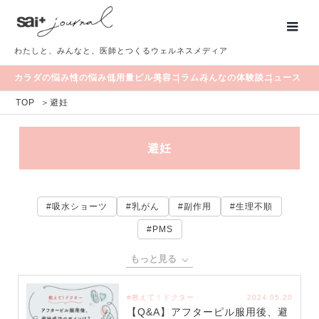
わたしと、みんなと、医師とつくるウェルネスメディア
カラダの悩み
性の悩み
低用量ピル
美容
コラム
みんなの体験談
ニュース
TOP
＞
避妊
避妊
#吸水ショーツ
#乳がん
#副作用
#生理不順
#PMS
もっと見る
#教えて！ドクター
2024.05.20
【Q&A】アフターピル服用後、避