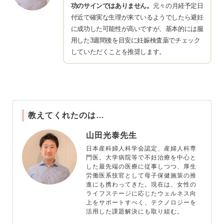
功のサインではありません。
元々の月経予定日
付近で確実な生理が来ているようでしたら避妊
に成功した可能性が高いですが、基本的には服
用した3週間後を目安に妊娠検査薬でチェック
していただくことを推奨します。
教えてくれたのは…
山田光泰先生
日本産科婦人科学会認定、産婦人科専
門医。大学病院等で不妊治療を中心と
した最先端の医療に従事しつつ、厚生
労働医系技官として母子保健施策の推
進にも携わってきた。現在は、女性の
ライフステージに応じたウェルネス向
上をサポートすべく、テクノロジーを
活用した課題解決にも取り組む。