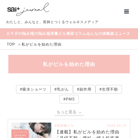
わたしと、みんなと、医師とつくるウェルネスメディア
カラダの悩み
性の悩み
低用量ピル
美容
コラム
みんなの体験談
ニュース
TOP
＞
私がピルを始めた理由
私がピルを始めた理由
#吸水ショーツ
#乳がん
#副作用
#生理不順
#PMS
もっと見る
#低用量ピル
2022.04.15
【連載】私がピルを始めた理由
「月経不順・避妊・婦人科疾患。