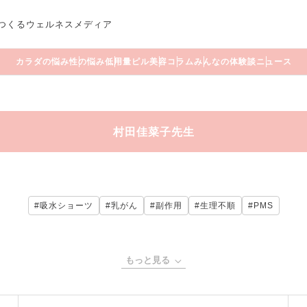
つくるウェルネスメディア
カラダの悩み
性の悩み
低用量ピル
美容
コラム
みんなの体験談
ニュース
村田佳菜子先生
#吸水ショーツ
#乳がん
#副作用
#生理不順
#PMS
もっと見る