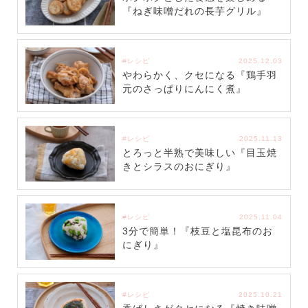
『ねぎ味噌だれの長芋グリル』
#レシピ
2025.12.03
やわらかく、クセになる『鶏手羽
元のさっぱりにんにく煮』
#レシピ
2025.11.13
とろっと半熟で美味しい『目玉焼
きとシラスのおにぎり』
#レシピ
2025.11.04
3分で簡単！『枝豆と塩昆布のお
にぎり』
#レシピ
2025.10.21