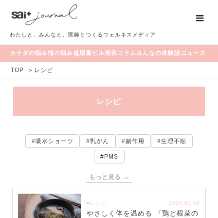
わたしと、みんなと、医師とつくるウェルネスメディア
カラダの悩み
性の悩み
低用量ピル
美容
コラム
みんなの体験談
ニュース
TOP
＞
レシピ
レシピ
#吸水ショーツ
#乳がん
#副作用
#生理不順
#PMS
もっと見る
#レシピ
2026.01.08
やさしく体を温める 『鶏と根菜の