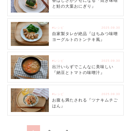
香ばしさがクセになる『焼き味噌
と鮭の大葉おにぎり』
#レシピ
2025.09.30
自家製タレが絶品『はちみつ味噌
ヨーグルトのトンテキ風』
#レシピ
2025.09.30
出汁いらずでこんなに美味しい
『納豆とトマトの味噌汁』
#レシピ
2025.09.30
お腹も満たされる『ツナキムチご
はん』