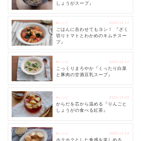
しょうがスープ』
#レシピ
2025.12.17
ごはんに合わせてもヨシ！ 『ざく
切りトマトとわかめのキムチスー
プ』
#レシピ
2025.12.17
こっくりまろやか『くったり白菜
と豚肉の甘酒豆乳スープ』
#レシピ
2025.12.03
からだを芯から温める『りんごと
しょうがの食べる紅茶』
#レシピ
2025.12.03
ホクホクとした食感を楽しめる