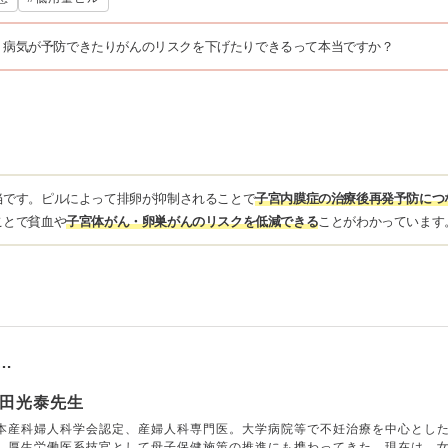
、病気が予防できたりがんのリスクを下げたりできるって本当ですか？
当です。ピルによって排卵が抑制されることで
子宮内膜症の治療後再発予防につ
ことで貧血や
子宮体がん・卵巣がんのリスクを低減できる
ことがわかっています
…
田光泰先生
本産科婦人科学会認定、産婦人科専門医。大学病院等で不妊治療を中心とし
、厚生労働医系技官として母子保健施策の推進にも携わってきた。現在は、