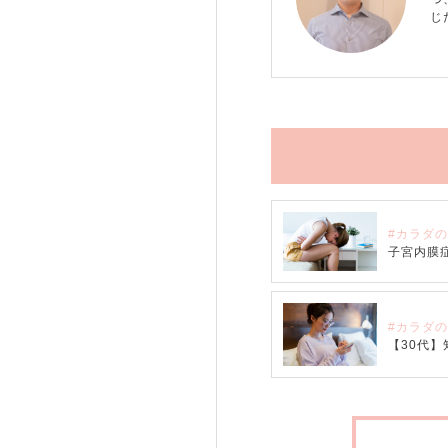
じ
#カラダ
子宮内膜
#カラダ
【30代