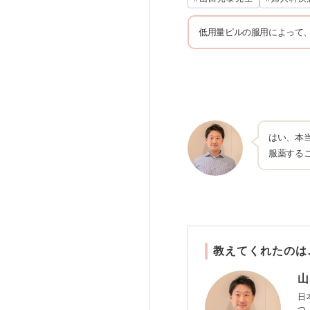
低用量ピルの服用によって
はい、本
服薬する
教えてくれたのは
山
日
つ