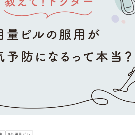
患
#低用量ピル