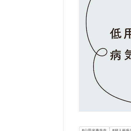
#山田光泰先生
#婦人科疾