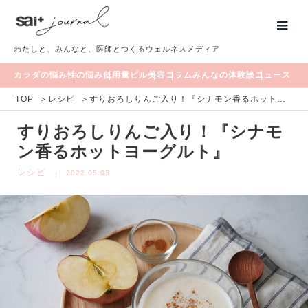
わたしと、みんなと、医師とつくるウェルネスメディア
カラダの悩み
性の悩み
低用量ピル
美容
コラム
みんなの体験談
ニュース
TOP
＞
レシピ
＞
すりおろしりんご入り！『シナモン香るホットヨーグルト』
すりおろしりんご入り！『シナモ
ン香るホットヨーグルト』
レシピ
2022.05.03