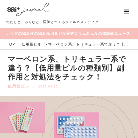
わたしと、みんなと、医師とつくるウェルネスメディア
カラダの悩み
性の悩み
低用量ピル
美容
コラム
みんなの体験談
ニュース
TOP
＞
低用量ピル
＞
マーベロン系、トリキュラー系で違う？【低用量ピルの種類別】副作用と対処法をチェック！
マーベロン系、トリキュラー系で
違う？【低用量ピルの種類別】副
作用と対処法をチェック！
低用量ピル
2022.04.25