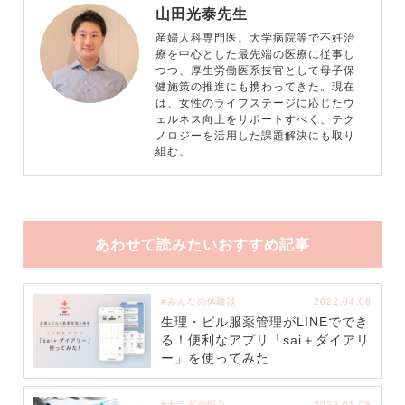
山田光泰先生
産婦人科専門医。大学病院等で不妊治
療を中心とした最先端の医療に従事し
つつ、厚生労働医系技官として母子保
健施策の推進にも携わってきた。現在
は、女性のライフステージに応じたウ
ェルネス向上をサポートすべく、テク
ノロジーを活用した課題解決にも取り
組む。
あわせて読みたいおすすめ記事
#みんなの体験談
2022.04.06
生理・ピル服薬管理がLINEででき
る！便利なアプリ「sai＋ダイアリ
ー」を使ってみた
#カラダの悩み
2022.01.08