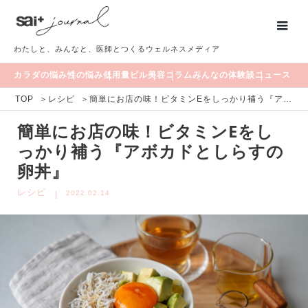
わたしと、みんなと、医師とつくるウェルネスメディア
カラダの悩み
性の悩み
低用量ピル
美容
コラム
みんなの体験談
ニュース
TOP
＞
レシピ
＞
簡単にお店の味！ビタミンEをしっかり補う『アボカドとしらすの卵丼』
簡単にお店の味！ビタミンEをし
っかり補う『アボカドとしらすの
卵丼』
レシピ
2022.02.14