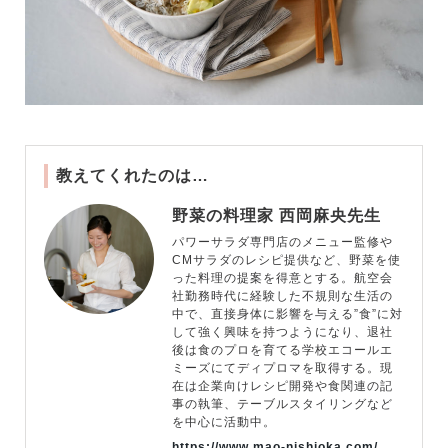
教えてくれたのは…
野菜の料理家 西岡麻央先生
パワーサラダ専門店のメニュー監修や
CMサラダのレシピ提供など、野菜を使
った料理の提案を得意とする。航空会
社勤務時代に経験した不規則な生活の
中で、直接身体に影響を与える”食”に対
して強く興味を持つようになり、退社
後は食のプロを育てる学校エコールエ
ミーズにてディプロマを取得する。現
在は企業向けレシピ開発や食関連の記
事の執筆、テーブルスタイリングなど
を中心に活動中。
https://www.mao-nishioka.com/