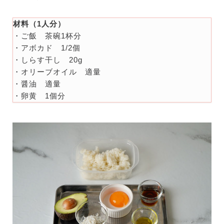
材料（1人分）
・ご飯 茶碗1杯分
・アボカド 1/2個
・しらす干し 20g
・オリーブオイル 適量
・醤油 適量
・卵黄 1個分