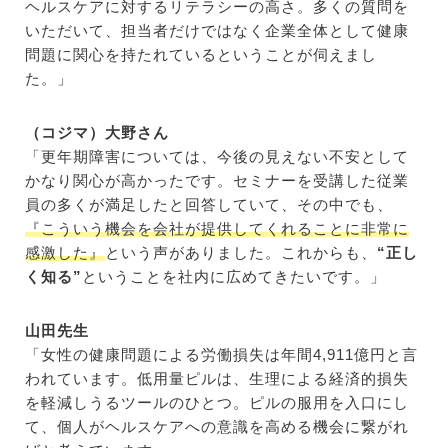
ヘルスケアに対するリテラシーの高さ。多くの質問を
いただいて、担当者だけではなく企業全体として健康
問題に関心を持たれているということが伺えまし
た。
」
（コジマ）大野さん
「更年期障害については、今後の見えない不安として
かなり関心が高かったです。セミナーを受講した従業
員の多くが満足したと回答していて、その中でも、
『こういう機会を会社が提供してくれることに非常に
感激した』
という声がありました。これからも、
“正し
く知る”
ということを社内に広めてきたいです。」
山田先生
「
女性の健康問題による労働損失は年間4,911億円と言
われています。
低用量ピルは、生理による経済的損失
を軽減しうるツールのひとつ。ピルの服用を入口にし
て、個人がヘルスケアへの意識を高める機会に繋がれ