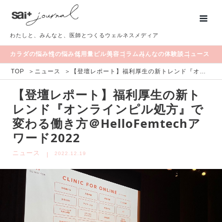
わたしと、みんなと、医師とつくるウェルネスメディア
カラダの悩み
性の悩み
低用量ピル
美容
コラム
みんなの体験談
ニュース
TOP
＞
ニュース
＞
【登壇レポート】福利厚生の新トレンド『オンラインピル処方』で変わる働き方＠HelloFemtechアワード2022
【登壇レポート】福利厚生の新ト
レンド『オンラインピル処方』で
変わる働き方＠HelloFemtechア
ワード2022
ニュース
2022.12.19