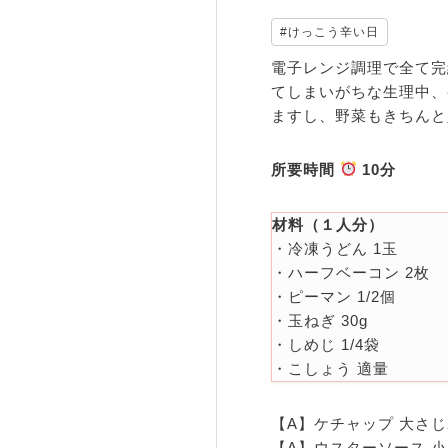
#けっこう辛い日
電子レンジ調理で全て完
てしまいがちな生理中、
ますし、野菜もきちんと
所要時間
10分
材料（１
人分）
・冷凍うどん 1玉
・ハーフベーコン 2枚
・ピーマン 1/2個
・玉ねぎ 30g
・しめじ 1/4袋
・こしょう 適量
【A】ケチャップ 大さじ
【A】ウスターソース 小