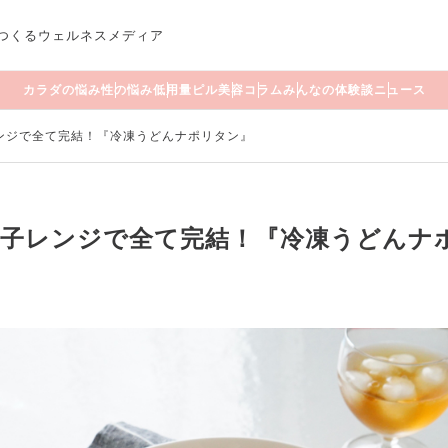
つくるウェルネスメディア
カラダの悩み
性の悩み
低用量ピル
美容
コラム
みんなの体験談
ニュース
ンジで全て完結！『冷凍うどんナポリタン』
電子レンジで全て完結！『冷凍うどんナ