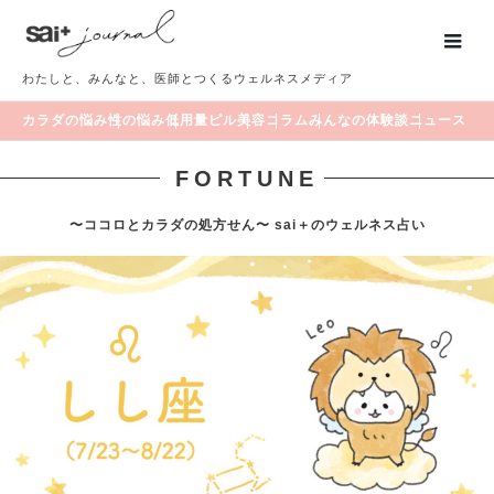
わたしと、みんなと、医師とつくるウェルネスメディア
カラダの悩み
性の悩み
低用量ピル
美容
コラム
みんなの体験談
ニュース
FORTUNE
〜ココロとカラダの処方せん〜 sai＋のウェルネス占い