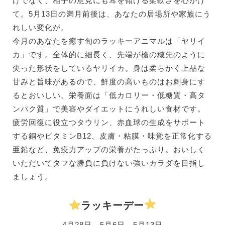
けでなく、相手の意見にも耳を傾ける柔軟さを心がけ
て。5月13日の満月前後は、あなたの居場所や家族にう
れしい変化が。
今月のあなたを癒す旬のラッキーアニマルは「ヤリイ
カ」です。全体的に細長く、先端が槍の穂先のように
尖った形状をしているヤリイカ。身は柔らかく上品な
甘みと旨味があるので、鮮度の高いものはお刺身にす
るとおいしい。栄養面は「低カロリー・低糖質・高タ
ンパク質」で美容やダイエットにうれしい食材です。
疲労回復に役立つタウリン、赤血球の生成をサポート
する銅やビタミンB12、皮膚・粘膜・味覚を正常化する
亜鉛など、免疫力アップの栄養がたっぷり。おいしく
いただいてタフな勝負に負けない強いカラダを目指し
ましょう。
ラッキーデー
4月28日、5月6日、5月13日