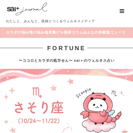
わたしと、みんなと、医師とつくるウェルネスメディア
カラダの悩み
性の悩み
低用量ピル
美容
コラム
みんなの体験談
ニュース
FORTUNE
〜ココロとカラダの処方せん〜 sai＋のウェルネス占い