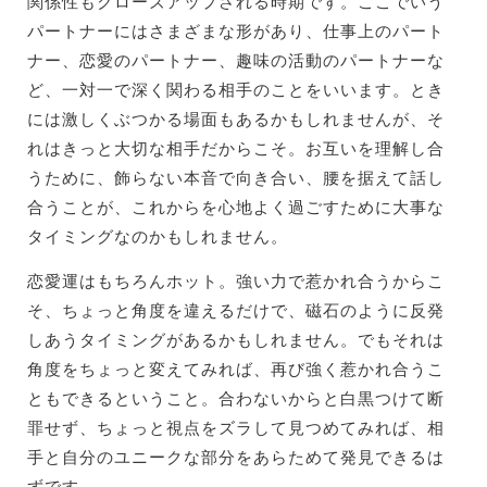
関係性もクローズアップされる時期です。ここでいう
パートナーにはさまざまな形があり、仕事上のパート
ナー、恋愛のパートナー、趣味の活動のパートナーな
ど、一対一で深く関わる相手のことをいいます。とき
には激しくぶつかる場面もあるかもしれませんが、そ
れはきっと大切な相手だからこそ。お互いを理解し合
うために、飾らない本音で向き合い、腰を据えて話し
合うことが、これからを心地よく過ごすために大事な
タイミングなのかもしれません。
恋愛運はもちろんホット。強い力で惹かれ合うからこ
そ、ちょっと角度を違えるだけで、磁石のように反発
しあうタイミングがあるかもしれません。でもそれは
角度をちょっと変えてみれば、再び強く惹かれ合うこ
ともできるということ。合わないからと白黒つけて断
罪せず、ちょっと視点をズラして見つめてみれば、相
手と自分のユニークな部分をあらためて発見できるは
ずです。