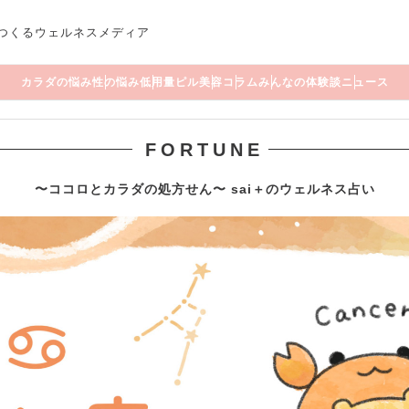
つくるウェルネスメディア
カラダの悩み
性の悩み
低用量ピル
美容
コラム
みんなの体験談
ニュース
FORTUNE
〜ココロとカラダの処方せん〜 sai＋のウェルネス占い