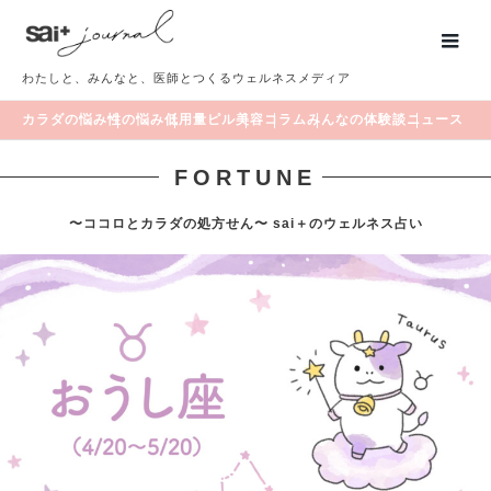
わたしと、みんなと、医師とつくるウェルネスメディア
カラダの悩み
性の悩み
低用量ピル
美容
コラム
みんなの体験談
ニュース
FORTUNE
〜ココロとカラダの処方せん〜 sai＋のウェルネス占い