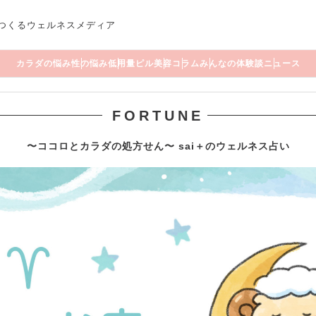
つくるウェルネスメディア
カラダの悩み
性の悩み
低用量ピル
美容
コラム
みんなの体験談
ニュース
FORTUNE
〜ココロとカラダの処方せん〜 sai＋のウェルネス占い