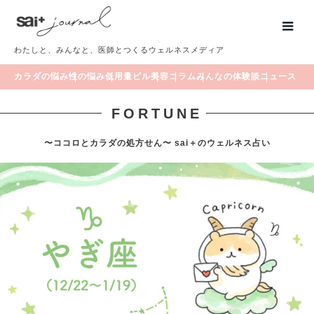
わたしと、みんなと、医師とつくるウェルネスメディア
カラダの悩み
性の悩み
低用量ピル
美容
コラム
みんなの体験談
ニュース
FORTUNE
〜ココロとカラダの処方せん〜 sai＋のウェルネス占い