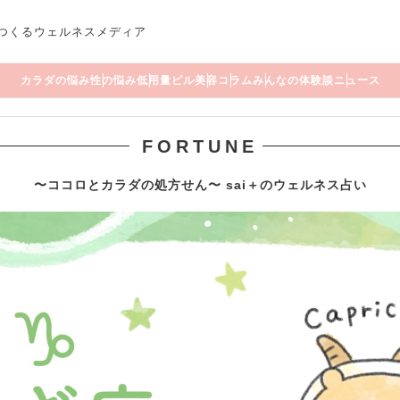
つくるウェルネスメディア
カラダの悩み
性の悩み
低用量ピル
美容
コラム
みんなの体験談
ニュース
FORTUNE
〜ココロとカラダの処方せん〜 sai＋のウェルネス占い