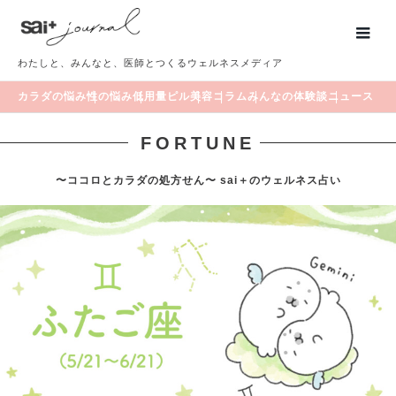
わたしと、みんなと、医師とつくるウェルネスメディア
カラダの悩み
性の悩み
低用量ピル
美容
コラム
みんなの体験談
ニュース
FORTUNE
〜ココロとカラダの処方せん〜 sai＋のウェルネス占い